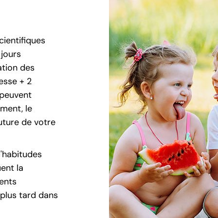
Cœliaque
Syndrome de
cientifiques
L’Intestin Irritable
 jours
ation des
esse + 2
 peuvent
ment, le
uture de votre
'habitudes
ent la
ents
 plus tard dans