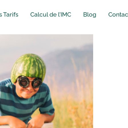
 Tarifs
Calcul de l’IMC
Blog
Contac
e en charge
a CNS
ultations
ées