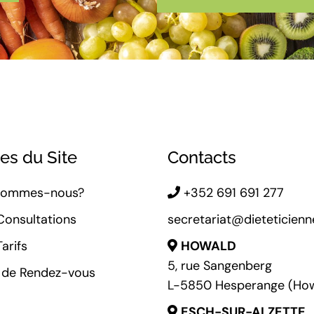
es du Site
Contacts
Sommes-nous?
+352 691 691 277
Consultations
secretariat@dieteticienne
arifs
HOWALD
5, rue Sangenberg
e de Rendez-vous
L-5850 Hesperange (Ho
ESCH-SUR-ALZETTE