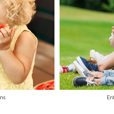
ans
Enf