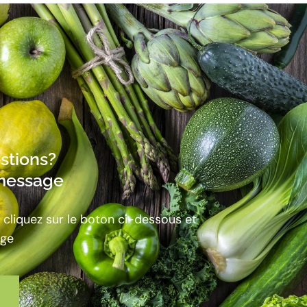
stions?
message
 cliquez sur le boton ci-dessous et
age