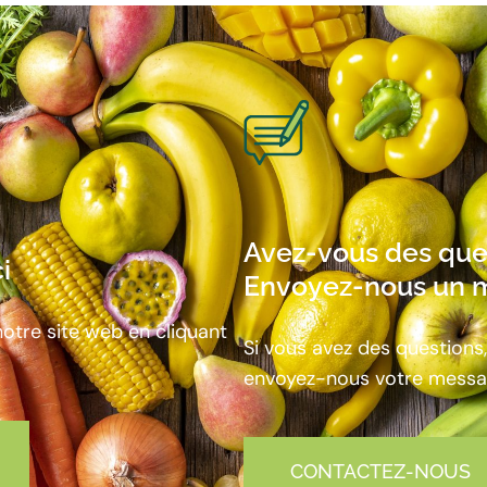
Avez-vous des que
i
Envoyez-nous un 
otre site web en cliquant
Si vous avez des questions,
envoyez-nous votre mess
CONTACTEZ-NOUS