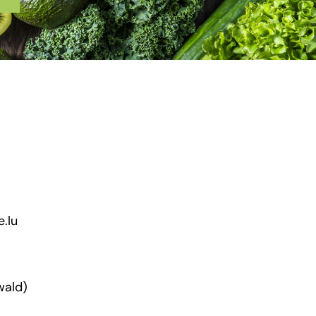
.lu
wald)