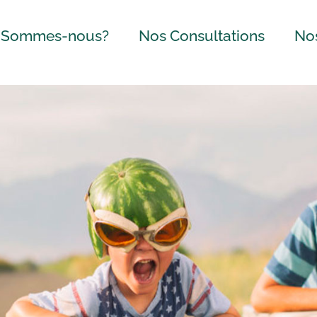
 Sommes-nous?
Nos Consultations
Nos
e Approche
Alimentation
Pris
saine et équilibre
de l
alimentaire
 Équipe
Cons
Préconception,
priv
Grossesse et
Jeune Maman
Bébé
Enfant
Adolescent